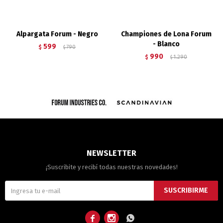
Alpargata Forum - Negro
Championes de Lona Forum
- Blanco
599
$
790
$
990
$
1.290
$
NEWSLETTER
¡Suscribite y recibí todas nuestras novedades!
SUSCRIBIRME


