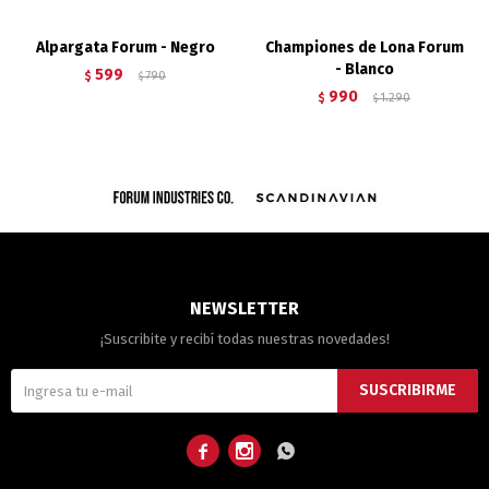
Alpargata Forum - Negro
Championes de Lona Forum
- Blanco
599
$
790
$
990
$
1.290
$
NEWSLETTER
¡Suscribite y recibí todas nuestras novedades!
SUSCRIBIRME


