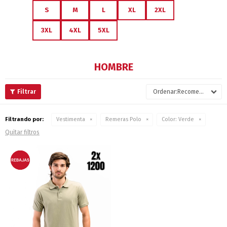
S
M
L
XL
2XL
3XL
4XL
5XL
HOMBRE
Recomendados
Filtrando por:
Vestimenta
Remeras Polo
Color:
Verde
Quitar filtros