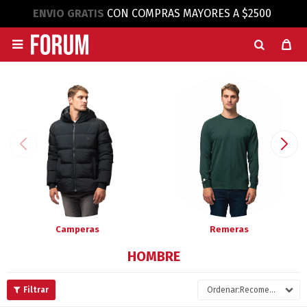
ENVIO GRATIS
CON COMPRAS MAYORES A $2500

Camperas
Remeras
HOMBRE
Recomendados