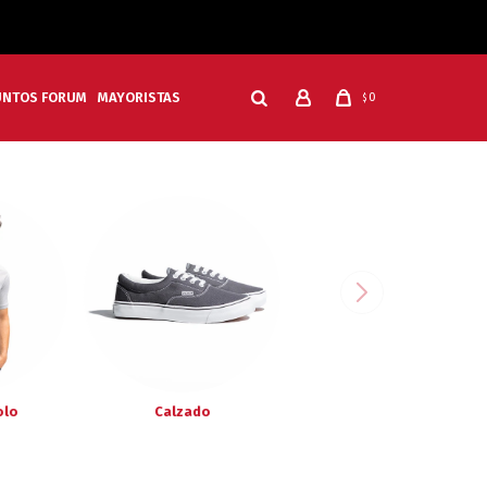
UNTOS FORUM
MAYORISTAS
0
$
olo
Calzado