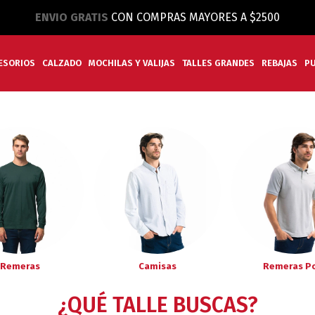
ENVIO GRATIS
CON COMPRAS MAYORES A $2500
ESORIOS
CALZADO
MOCHILAS Y VALIJAS
TALLES GRANDES
REBAJAS
P
Remeras
Camisas
Remeras P
¿QUÉ TALLE BUSCAS?