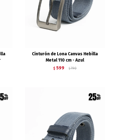
lla
Cinturón de Lona Canvas Hebilla
r
Metal 110 cm - Azul
599
$
790
$