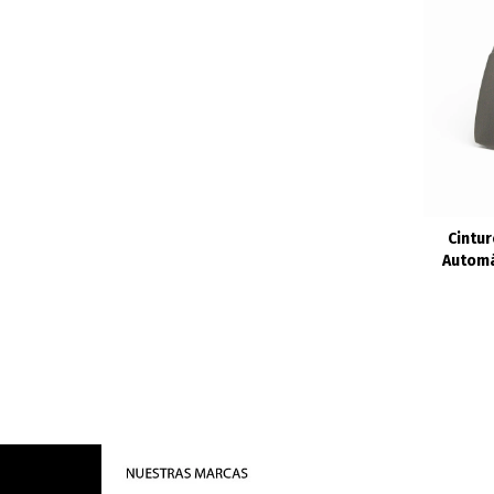
Cintur
Automá