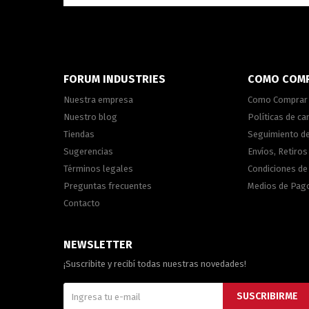
FORUM INDUSTRIES
COMO COM
Nuestra empresa
Como Comprar
Nuestro blog
Políticas de c
Tiendas
Seguimiento d
Sugerencias
Envíos, Retiros
Términos legales
Condiciones d
Preguntas frecuentes
Medios de Pag
Contacto
NEWSLETTER
¡Suscribite y recibí todas nuestras novedades!
SUSCRIBIRME