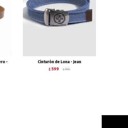
ro -
Cinturón de Lona - Jean
599
$
790
$