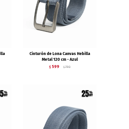
lla
Cinturón de Lona Canvas Hebilla
Metal 120 cm - Azul
599
$
790
$