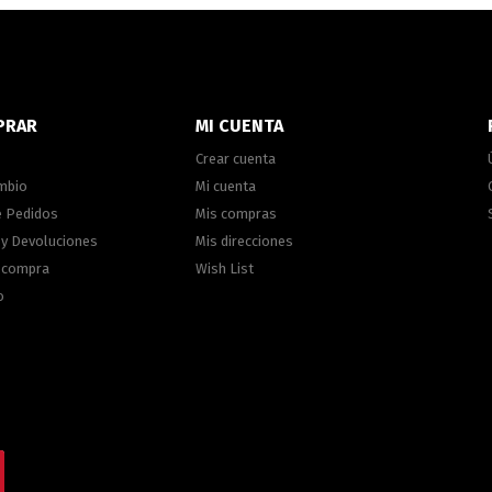
PRAR
MI CUENTA
Crear cuenta
ambio
Mi cuenta
e Pedidos
Mis compras
 y Devoluciones
Mis direcciones
e compra
Wish List
o