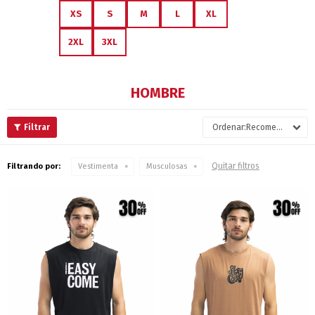
XS
S
M
L
XL
2XL
3XL
HOMBRE
Recomendados
Quitar filtros
Filtrando por:
Vestimenta
Musculosas