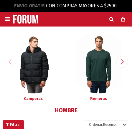
ENVIO GRATIS
CON COMPRAS MAYORES A $2500

Camperas
Remeras
HOMBRE
Recomendados