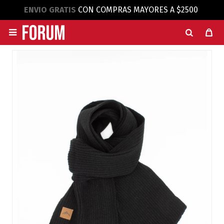
ENVIO GRATIS
CON COMPRAS MAYORES A $2500
