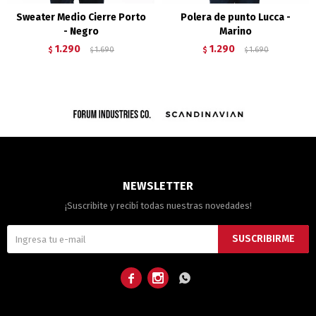
Sweater Medio Cierre Porto
Polera de punto Lucca -
- Negro
Marino
1.290
1.290
$
1.690
$
1.690
$
$
NEWSLETTER
¡Suscribite y recibí todas nuestras novedades!
SUSCRIBIRME


