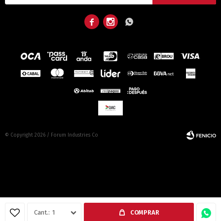



© Copyright 2026 / Forum Industries Co
Fenicio
1
COMPRAR