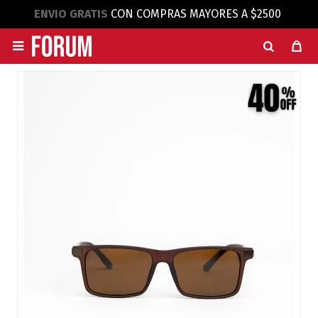
ENVIO GRATIS
CON COMPRAS MAYORES A $2500
