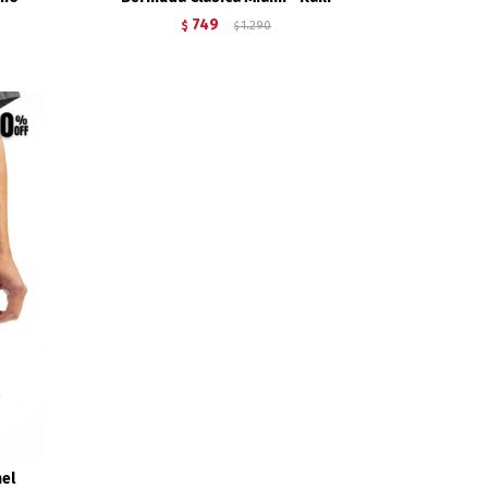
749
$
1.290
$
el