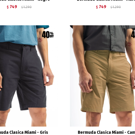
749
749
$
1.290
$
1.290
$
$
uda Clasica Miami - Gris
Bermuda Clasica Miami - Cam