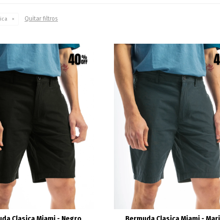
Quitar filtros
ica
da Clasica Miami - Negro
Bermuda Clasica Miami - Mar