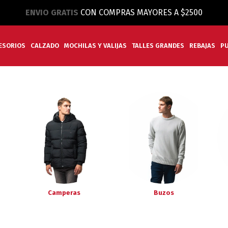
ENVIO GRATIS
CON COMPRAS MAYORES A $2500
ESORIOS
CALZADO
MOCHILAS Y VALIJAS
TALLES GRANDES
REBAJAS
P
Camperas
Buzos