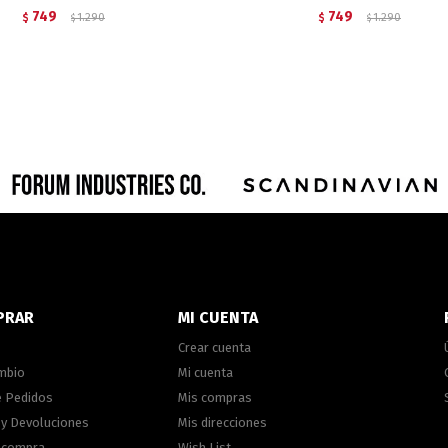
749
749
$
1.290
$
1.290
$
$
PRAR
MI CUENTA
Crear cuenta
ambio
Mi cuenta
e Pedidos
Mis compras
 y Devoluciones
Mis direcciones
e compra
Wish List