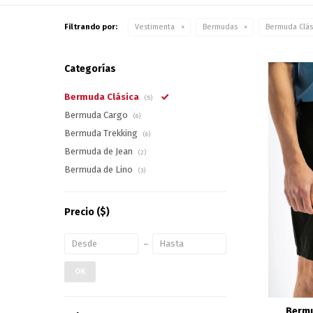
Filtrando por:
Vestimenta
Bermudas
Bermuda Clás
Categorías
Bermuda Clásica
(5)
Bermuda Cargo
(6)
Bermuda Trekking
(6)
Bermuda de Jean
(2)
Bermuda de Lino
(3)
Precio
($)
OK
Bermu