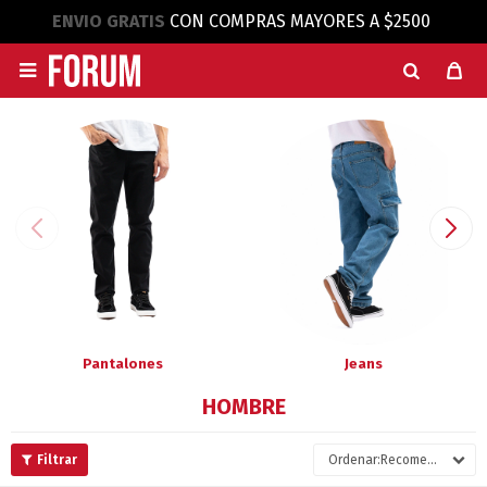
ENVIO GRATIS
CON COMPRAS MAYORES A $2500

Pantalones
Jeans
HOMBRE
Recomendados