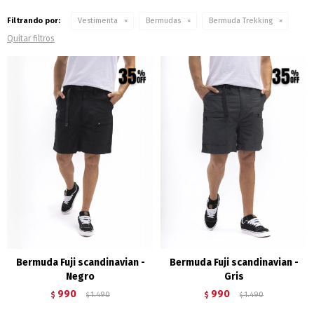
Filtrando por:
Vestimenta
Bermudas
Bermuda Trekking
Quitar filtros
Bermuda Fuji scandinavian -
Bermuda Fuji scandinavian -
Negro
Gris
990
990
$
1.490
$
1.490
$
$