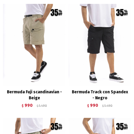
Bermuda Fuji scandinavian -
Bermuda Track con Spandex
Beige
- Negro
990
990
$
1.490
$
1.490
$
$