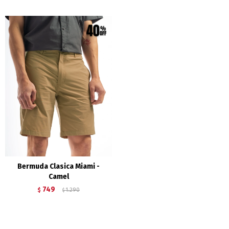
Bermuda Clasica Miami -
Camel
749
$
1.290
$