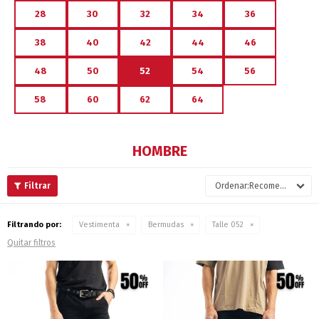
28
30
32
34
36
38
40
42
44
46
48
50
52
54
56
58
60
62
64
HOMBRE
Recomendados
Filtrando por:
Vestimenta
Bermudas
Talle 052
Quitar filtros