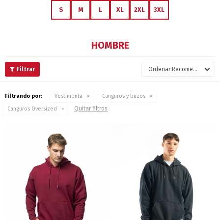
S
M
L
XL
2XL
3XL
HOMBRE
Recomendados
Filtrando por:
Vestimenta
Canguros y buzos
Quitar filtros
Canguros Oversized