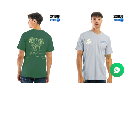
Remera Algodón Estampada
Remera Algodón Estampada
Cuello V - Verde y Amarillo
Cuello V - Celeste y Crema
690
690
$
$
552
552
$
$