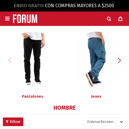
ENVIO GRATIS
CON COMPRAS MAYORES A $2500

Pantalones
Jeans
HOMBRE
Recomendados