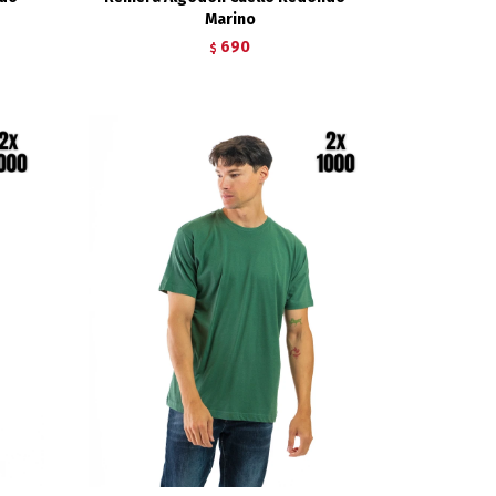
Marino
690
$