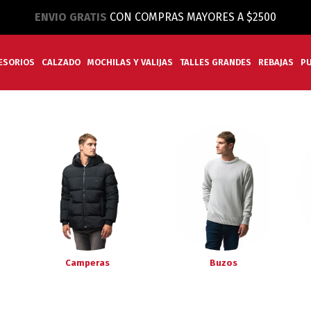
ENVIO GRATIS
CON COMPRAS MAYORES A $2500
ESORIOS
CALZADO
MOCHILAS Y VALIJAS
TALLES GRANDES
REBAJAS
P
Camperas
Buzos