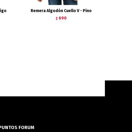
digo
Remera Algodón Cuello V - Pino
690
$
PUNTOS FORUM