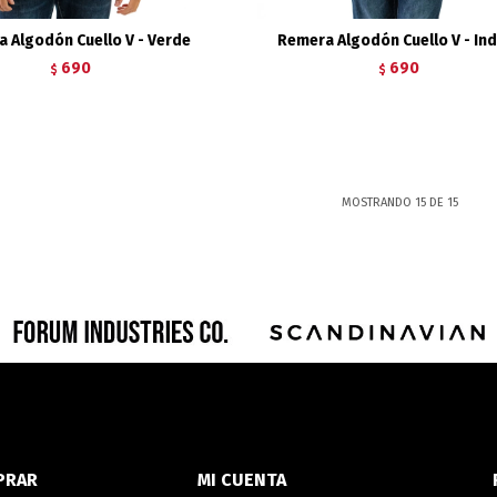
 Algodón Cuello V - Verde
Remera Algodón Cuello V - In
690
690
$
$
MOSTRANDO
15
DE
15
PRAR
MI CUENTA