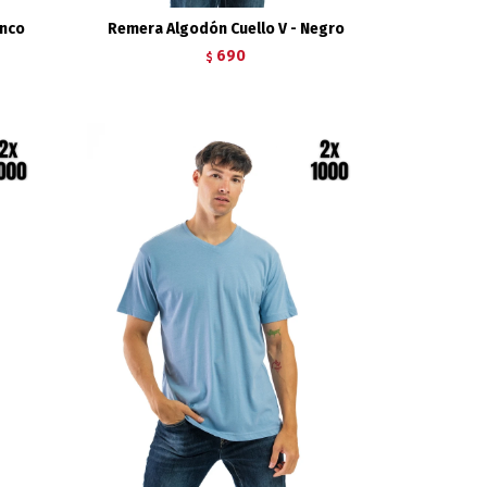
anco
Remera Algodón Cuello V - Negro
690
$