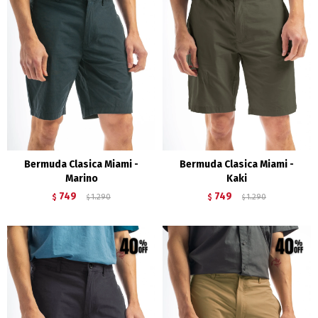
Bermuda Clasica Miami -
Bermuda Clasica Miami -
Marino
Kaki
749
749
$
1.290
$
1.290
$
$