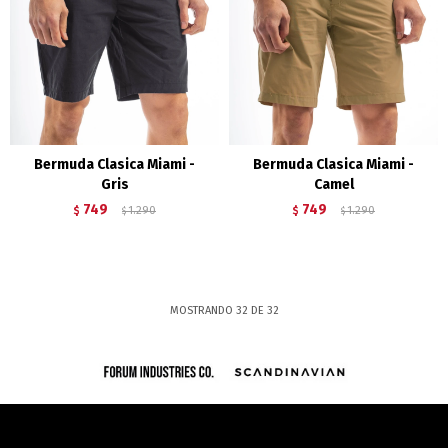
Bermuda Clasica Miami -
Bermuda Clasica Miami -
Gris
Camel
749
749
$
1.290
$
1.290
$
$
MOSTRANDO
32
DE
32