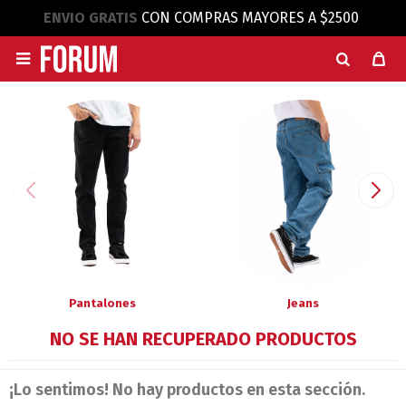
ENVIO GRATIS
CON COMPRAS MAYORES A $2500

Pantalones
Jeans
NO SE HAN RECUPERADO PRODUCTOS
¡Lo sentimos! No hay productos en esta sección.