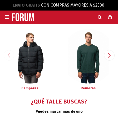
ENVIO GRATIS
CON COMPRAS MAYORES A $2500

Camperas
Remeras
¿QUÉ TALLE BUSCAS?
Puedes marcar mas de uno