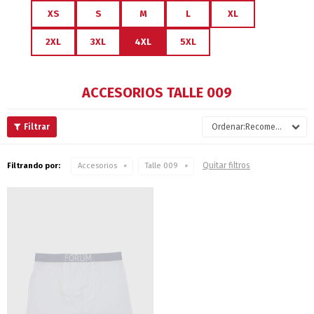
XS
S
M
L
XL
2XL
3XL
4XL
5XL
ACCESORIOS TALLE 009
Recomendados
Quitar filtros
Filtrando por:
Accesorios
Talle 009