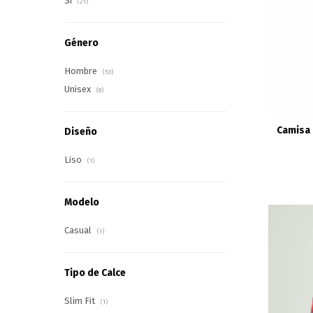
Si
(21)
Género
Hombre
(53)
Unisex
(8)
Camisa 
Diseño
Liso
(1)
Modelo
Casual
(1)
Tipo de Calce
Slim Fit
(1)