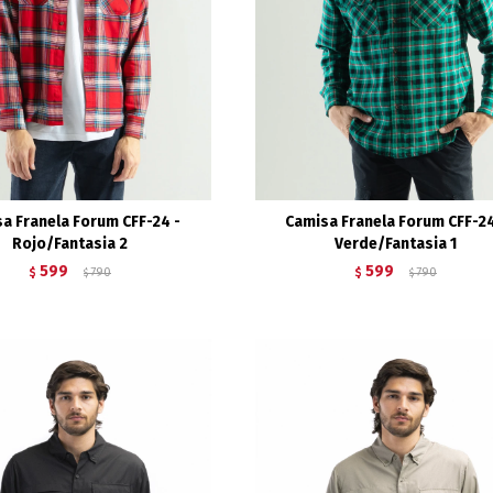
a Franela Forum CFF-24 -
Camisa Franela Forum CFF-24
Rojo/Fantasia 2
Verde/Fantasia 1
599
599
$
790
$
790
$
$