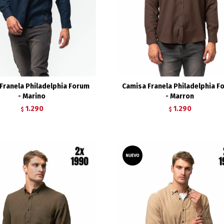
Franela Philadelphia Forum
Camisa Franela Philadelphia F
- Marino
- Marron
1.290
1.290
$
$