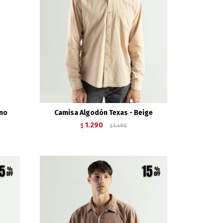
ino
Camisa Algodón Texas - Beige
1.290
$
1.490
$