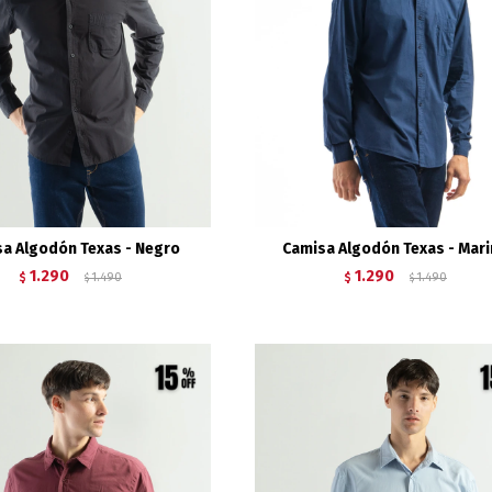
a Algodón Texas - Negro
Camisa Algodón Texas - Mar
1.290
1.290
$
1.490
$
1.490
$
$