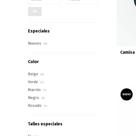
OK
Especiales
Nuevos
(5)
Camisa 
Color
Beige
(6)
Verde
(1)
Marrón
(1)
Negro
(6)
Rosado
(1)
Talles especiales