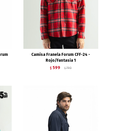
orum
Camisa Franela Forum CFF-24 -
Rojo/Fantasia 1
599
$
790
$