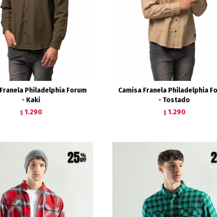
Franela Philadelphia Forum
Camisa Franela Philadelphia F
- Kaki
- Tostado
1.290
1.290
$
$