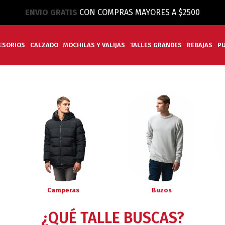
ENVIO GRATIS
CON COMPRAS MAYORES A $2500
ESORIOS
CALZADO
MOCHILAS Y VALIJAS
TALLES GRANDES
REBAJAS
P
Camperas
Buzos
¿QUÉ TALLE BUSCAS?