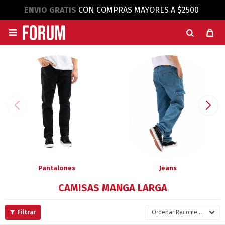
ENVIO GRATIS
CON COMPRAS MAYORES A $2500

Pantalones
Jeans
CAMISAS MANGA LARGA
Recomendados