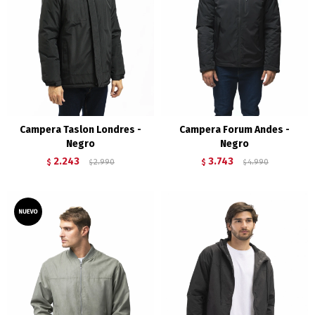
Campera Taslon Londres -
Campera Forum Andes -
Negro
Negro
2.243
3.743
$
2.990
$
4.990
$
$