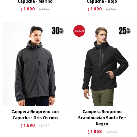
Capucha - Marino
Capucha - Rojo
1.690
1.690
$
2.420
$
2.420
$
$
Campera Neopreno con
Campera Neopreno
Capucha - Gris Oscuro
Scandinavian Santa Fe -
Negro
1.690
$
2.420
$
1.868
$
2.490
$