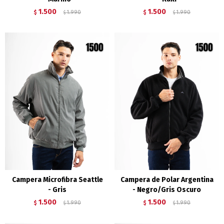
1.500
1.500
$
1.990
$
1.990
$
$
Campera Microfibra Seattle
Campera de Polar Argentina
- Gris
- Negro/Gris Oscuro
1.500
1.500
$
1.990
$
1.990
$
$