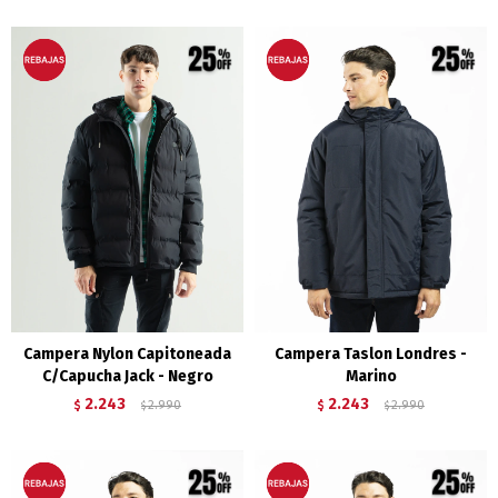
Campera Nylon Capitoneada
Campera Taslon Londres -
C/Capucha Jack - Negro
Marino
2.243
2.243
$
2.990
$
2.990
$
$