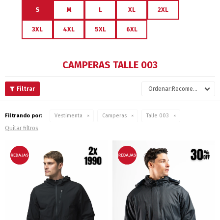
S
M
L
XL
2XL
3XL
4XL
5XL
6XL
CAMPERAS TALLE 003
Recomendados
Filtrando por:
Vestimenta
Camperas
Talle 003
Quitar filtros