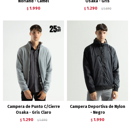
Norland - Camel
Osaka - Gris
1.990
1.290
$
$
1.690
$
Campera de Punto C/Cierre
Campera Deportiva de Nylon
Osaka - Gris Claro
- Negro
1.290
1.990
$
1.690
$
$