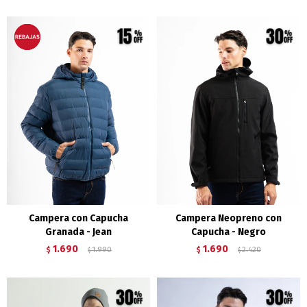
Campera con Capucha
Campera Neopreno con
Granada - Jean
Capucha - Negro
1.690
1.690
$
1.990
$
2.420
$
$