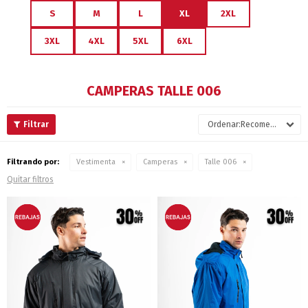
S
M
L
XL
2XL
3XL
4XL
5XL
6XL
CAMPERAS TALLE 006
Recomendados
Filtrando por:
Vestimenta
Camperas
Talle 006
Quitar filtros