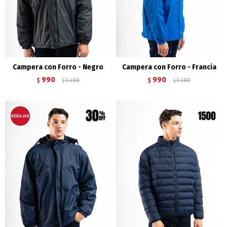
Campera con Forro - Negro
Campera con Forro - Francia
990
990
$
1.490
$
1.490
$
$