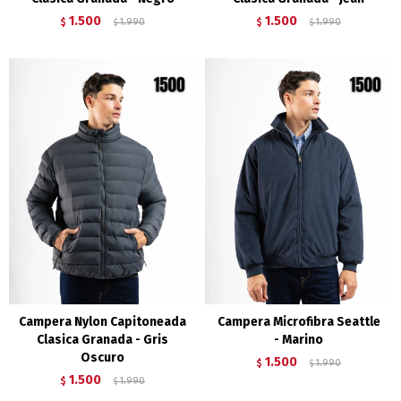
1.500
1.500
$
1.990
$
1.990
$
$
Campera Nylon Capitoneada
Campera Microfibra Seattle
Clasica Granada - Gris
- Marino
Oscuro
1.500
$
1.990
$
1.500
$
1.990
$