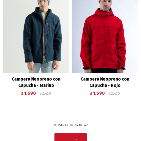
Campera Neopreno con
Campera Neopreno con
Capucha - Marino
Capucha - Rojo
1.690
1.690
$
2.420
$
2.420
$
$
MOSTRANDO
24
DE
42