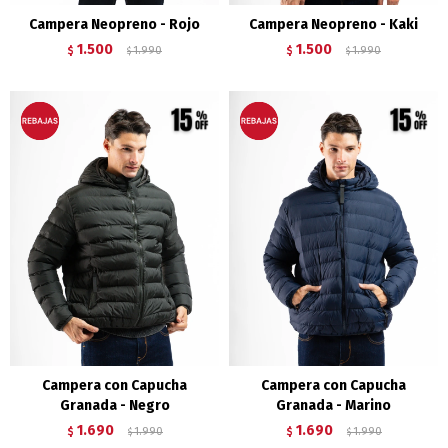
Campera Neopreno - Rojo
Campera Neopreno - Kaki
1.500
1.500
$
1.990
$
1.990
$
$
Campera con Capucha
Campera con Capucha
Granada - Negro
Granada - Marino
1.690
1.690
$
1.990
$
1.990
$
$