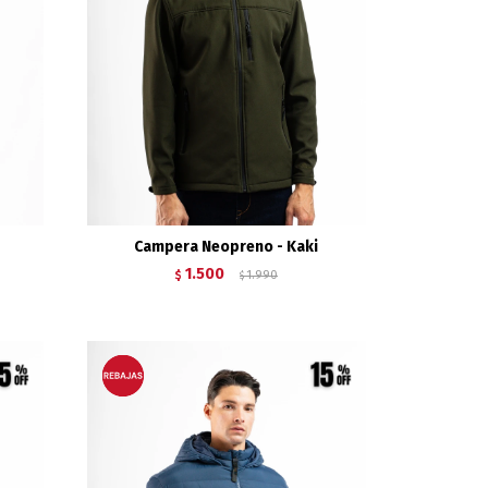
Campera Neopreno - Kaki
1.500
$
1.990
$