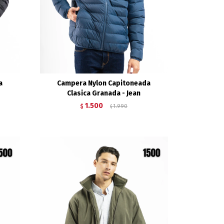
a
Campera Nylon Capitoneada
Clasica Granada - Jean
1.500
$
1.990
$