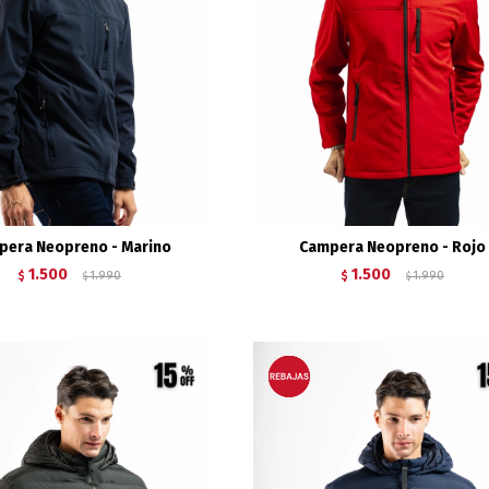
pera Neopreno - Marino
Campera Neopreno - Rojo
1.500
1.500
$
1.990
$
1.990
$
$