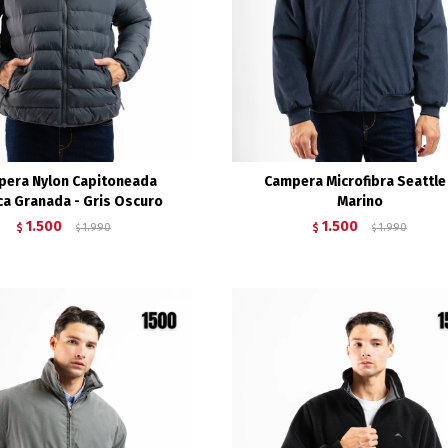
pera Nylon Capitoneada
Campera Microfibra Seattle
ca Granada - Gris Oscuro
Marino
1.500
1.500
$
1.990
$
1.990
$
$