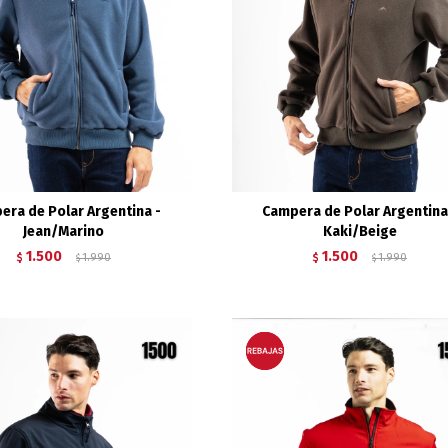
era de Polar Argentina -
Campera de Polar Argentina
Jean/Marino
Kaki/Beige
1.500
1.500
$
1.990
$
1.990
$
$