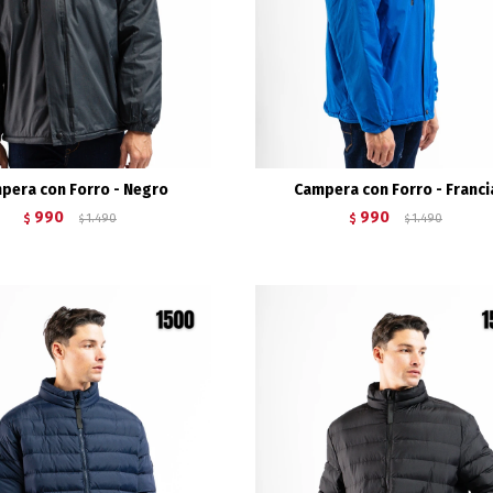
pera con Forro - Negro
Campera con Forro - Franci
990
990
$
1.490
$
1.490
$
$