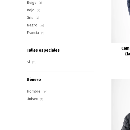
Beige
(1)
Rojo
(2)
Gris
(4)
Negro
(13)
Francia
(1)
Cam
Talles especiales
Cl
Si
(31)
Género
Hombre
(44)
Unisex
(1)