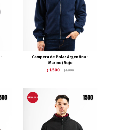
 -
Campera de Polar Argentina -
Marino/Rojo
1.500
$
1.990
$