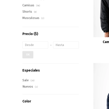
Camisas
(56)
Shorts
(8)
Musculosas
(2)
Precio
($)
Cam
OK
Especiales
Sale
(20)
Nuevos
(2)
Color