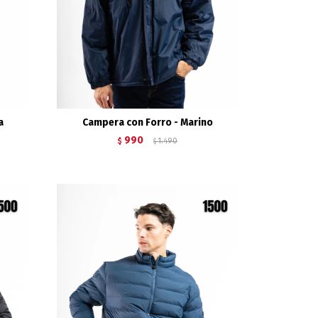
a
Campera con Forro - Marino
990
$
1.490
$