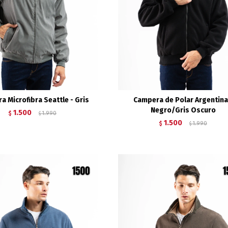
a Microfibra Seattle - Gris
Campera de Polar Argentina
Negro/Gris Oscuro
1.500
$
1.990
$
1.500
$
1.990
$