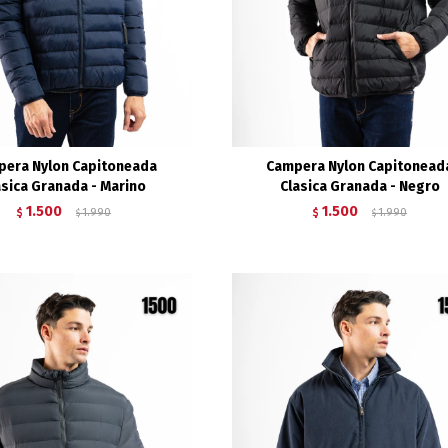
pera Nylon Capitoneada
Campera Nylon Capitonead
asica Granada - Marino
Clasica Granada - Negro
1.500
1.500
$
1.990
$
1.990
$
$