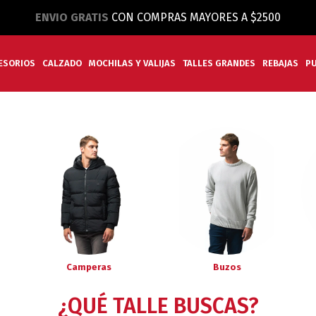
ENVIO GRATIS
CON COMPRAS MAYORES A $2500
ESORIOS
CALZADO
MOCHILAS Y VALIJAS
TALLES GRANDES
REBAJAS
P
Camperas
Buzos
¿QUÉ TALLE BUSCAS?