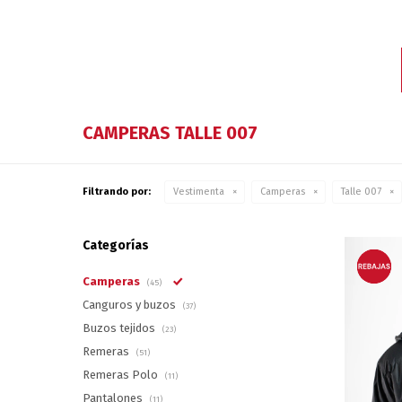
CAMPERAS TALLE 007
Filtrando por:
Vestimenta
Camperas
Talle 007
Categorías
Camperas
(45)
Canguros y buzos
(37)
Buzos tejidos
(23)
Remeras
(51)
Remeras Polo
(11)
Pantalones
(11)