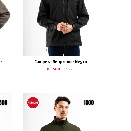
 -
Campera Neopreno - Negro
1.500
$
1.990
$