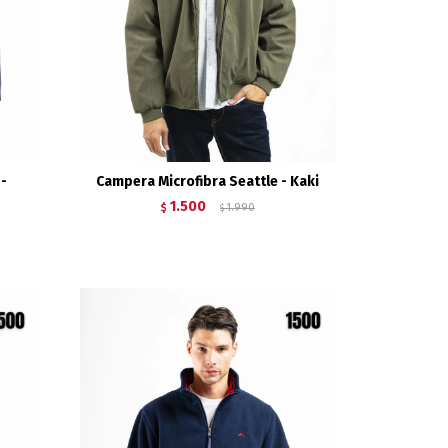
 -
Campera Microfibra Seattle - Kaki
1.500
$
1.990
$