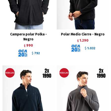
Campera polar Polka -
Polar Medio Cierre - Negro
Negro
1.290
$
990
$
1.032
$
792
$