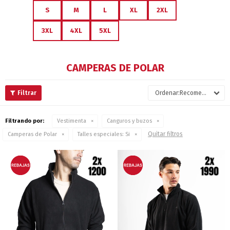
S
M
L
XL
2XL
3XL
4XL
5XL
CAMPERAS DE POLAR
Recomendados
Filtrando por:
Vestimenta
Canguros y buzos
Quitar filtros
Camperas de Polar
Talles especiales:
Si