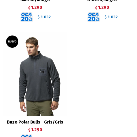
1.290
1.290
$
$
1.032
1.032
$
$
Buzo Polar Bulls - Gris/Gris
1.290
$