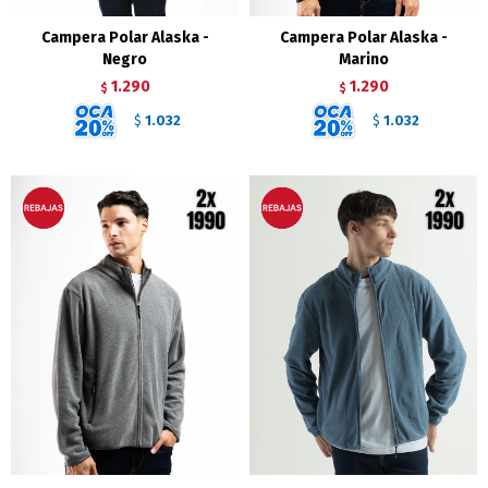
Campera Polar Alaska -
Campera Polar Alaska -
Negro
Marino
1.290
1.290
$
$
1.032
1.032
$
$