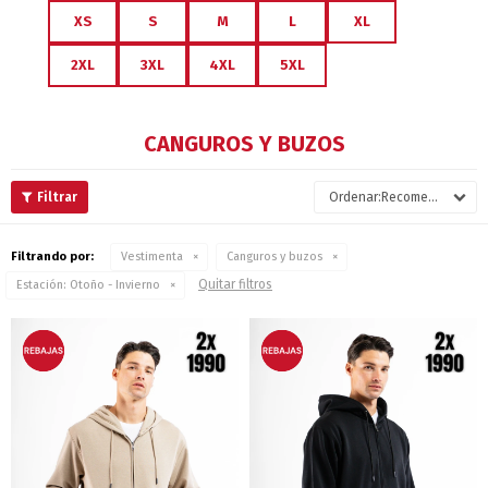
XS
S
M
L
XL
2XL
3XL
4XL
5XL
CANGUROS Y BUZOS
Recomendados
Filtrando por:
Vestimenta
Canguros y buzos
Quitar filtros
Estación:
Otoño - Invierno