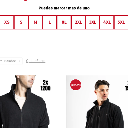
Puedes marcar mas de uno
XS
S
M
L
XL
2XL
3XL
4XL
5XL
Quitar filtros
o:
Hombre