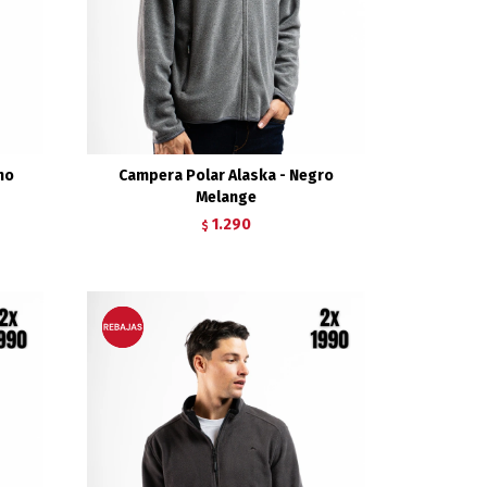
no
Campera Polar Alaska - Negro
Melange
1.290
$