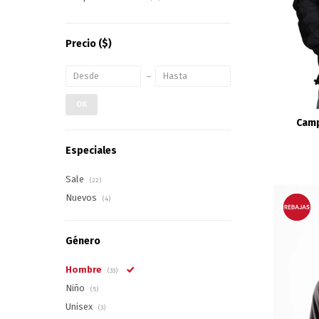
Precio
($)
OK
Camp
Especiales
Sale
(22)
Nuevos
(4)
Género
Hombre
(33)
Niño
(5)
Unisex
(3)