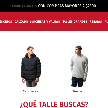
ENVIO GRATIS
CON COMPRAS MAYORES A $2500
ESORIOS
CALZADO
MOCHILAS Y VALIJAS
TALLES GRANDES
REBAJAS
P
Camperas
Buzos
¿QUÉ TALLE BUSCAS?