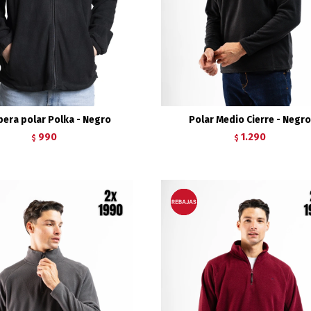
era polar Polka - Negro
Polar Medio Cierre - Negro
990
1.290
$
$