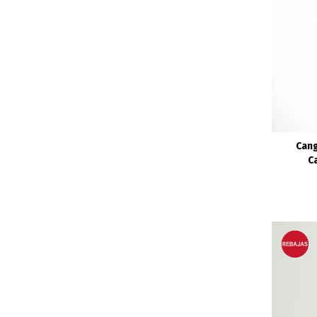
Cang
Ca