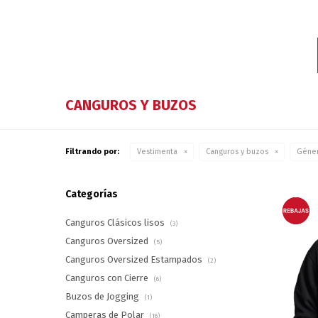
CANGUROS Y BUZOS
Filtrando por:
Vestimenta
Canguros y buzos
Géner
Categorías
Canguros Clásicos lisos
(3)
Canguros Oversized
(5)
Canguros Oversized Estampados
(2)
Canguros con Cierre
(6)
Buzos de Jogging
(1)
Camperas de Polar
(16)