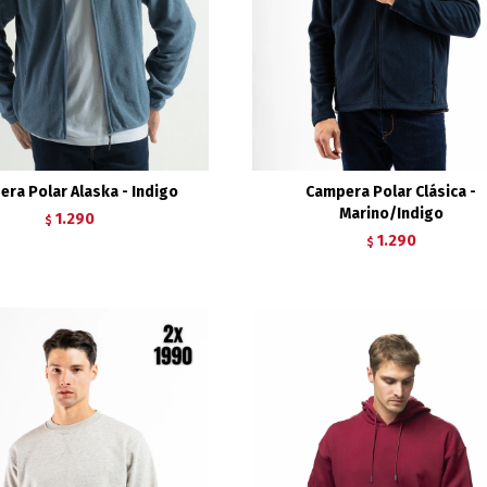
ra Polar Alaska - Indigo
Campera Polar Clásica -
Marino/Indigo
1.290
$
1.290
$