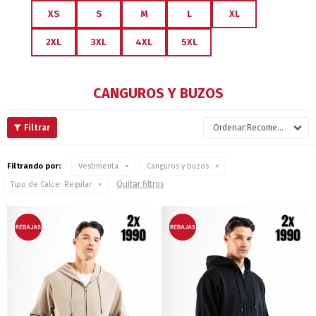
XS
S
M
L
XL
2XL
3XL
4XL
5XL
CANGUROS Y BUZOS
Recomendados
Filtrando por:
Vestimenta
Canguros y buzos
Quitar filtros
Tipo de Calce:
Regular