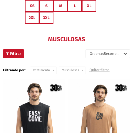
XS
S
M
L
XL
2XL
3XL
MUSCULOSAS
Recomendados
Quitar filtros
Filtrando por:
Vestimenta
Musculosas