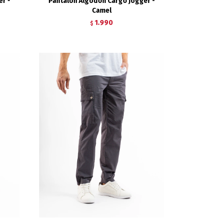
r -
Pantalón Algodón Cargo Jogger -
Camel
1.990
$