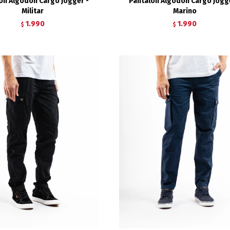
ón Algodón Cargo Jogger -
Pantalón Algodón Cargo Jogge
Militar
Marino
1.990
1.990
$
$