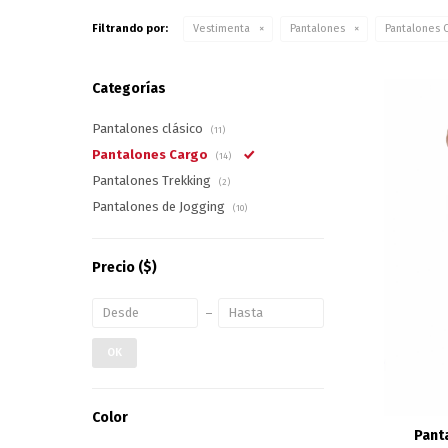
Filtrando por:
Vestimenta
Pantalones
Pantalones 
Categorías
Pantalones clásico
(11)
Pantalones Cargo
(14)
Pantalones Trekking
(2)
Pantalones de Jogging
(10)
Precio
($)
OK
Color
Pant