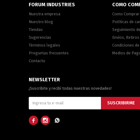
FORUM INDUSTRIES
COMO COM
Nuestra empresa
Como Comprar
Nuestro blog
Políticas de c
Tiendas
Seguimiento d
Sugerencias
Envíos, Retiros
Términos legales
Condiciones d
Preguntas frecuentes
Medios de Pag
Contacto
NEWSLETTER
¡Suscribite y recibí todas nuestras novedades!
SUSCRIBIRME


