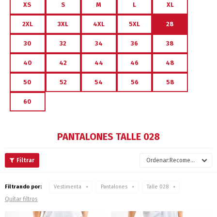
XS
S
M
L
XL
2XL
3XL
4XL
5XL
28
30
32
34
36
38
40
42
44
46
48
50
52
54
56
58
60
PANTALONES TALLE 028
Recomendados
Filtrando por:
Vestimenta
Pantalones
Talle 028
Quitar filtros