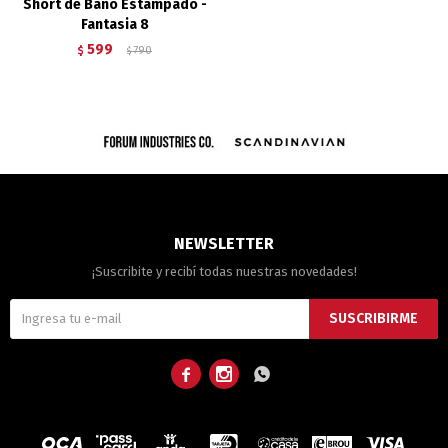
Short de Baño Estampado -
Fantasia 8
599
$
790
$
NEWSLETTER
¡Suscribite y recibí todas nuestras novedades!
SUSCRIBIRME


