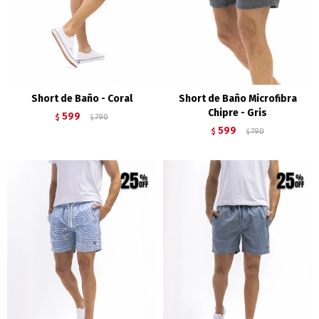
Short de Baño - Coral
Short de Baño Microfibra
Chipre - Gris
599
$
790
$
599
$
790
$