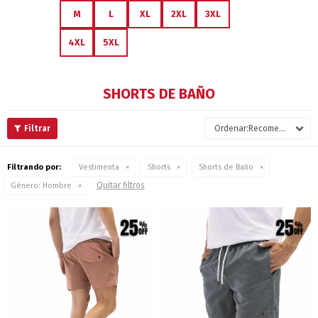
M
L
XL
2XL
3XL
4XL
5XL
SHORTS DE BAÑO
Recomendados
Filtrando por:
Vestimenta
Shorts
Shorts de Baño
Quitar filtros
Género:
Hombre