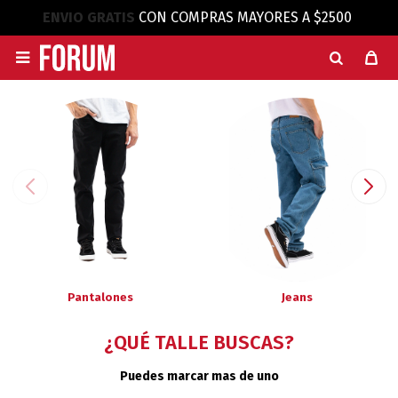
ENVIO GRATIS
CON COMPRAS MAYORES A $2500

Pantalones
Jeans
¿QUÉ TALLE BUSCAS?
Puedes marcar mas de uno