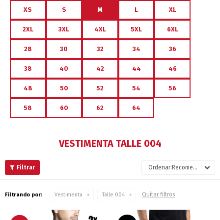
XS
S
M
L
XL
2XL
3XL
4XL
5XL
6XL
28
30
32
34
36
38
40
42
44
46
48
50
52
54
56
58
60
62
64
VESTIMENTA TALLE 004
Recomendados
Quitar filtros
Filtrando por:
Vestimenta
Talle 004