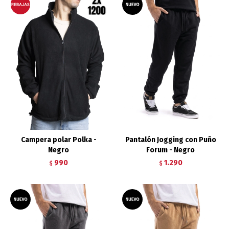
Campera polar Polka -
Pantalón Jogging con Puño
Negro
Forum - Negro
990
1.290
$
$