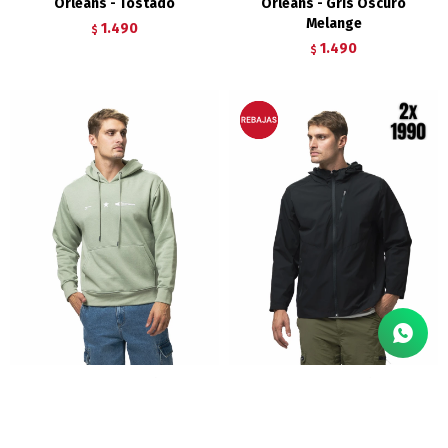
Orleans - Tostado
Orleans - Gris Oscuro
Melange
1.490
$
1.490
$
Canguro Estampado New
Campera con capucha Forum
Orleans - Oliva Melange
- Negro
1.490
1.290
$
$