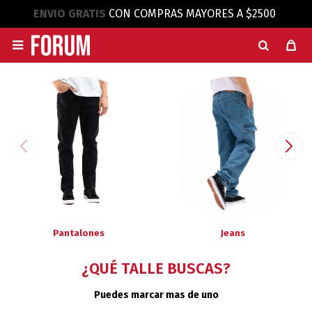
ENVIO GRATIS
CON COMPRAS MAYORES A $2500

Pantalones
Jeans
¿QUÉ TALLE BUSCAS?
Puedes marcar mas de uno