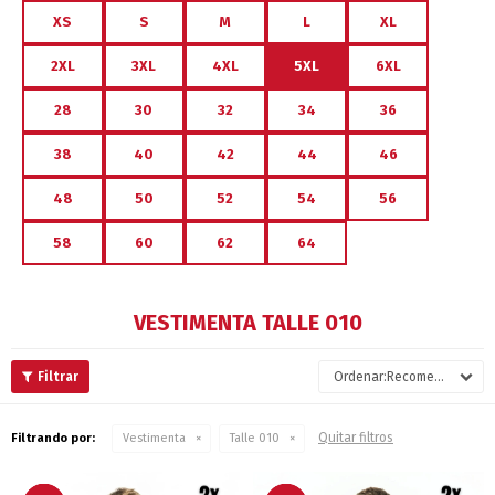
XS
S
M
L
XL
2XL
3XL
4XL
5XL
6XL
28
30
32
34
36
38
40
42
44
46
48
50
52
54
56
58
60
62
64
VESTIMENTA TALLE 010
Recomendados
Quitar filtros
Filtrando por:
Vestimenta
Talle 010