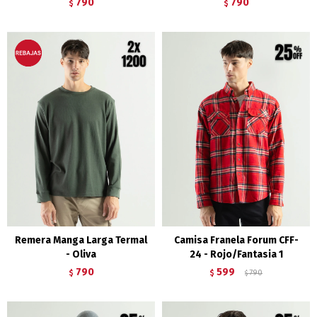
790
790
$
$
Remera Manga Larga Termal
Camisa Franela Forum CFF-
- Oliva
24 - Rojo/Fantasia 1
790
599
$
$
790
$