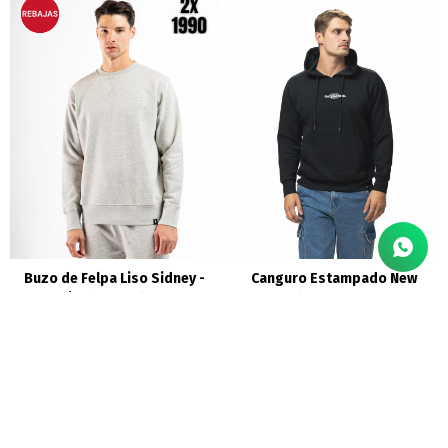
Buzo de Felpa Liso Sidney -
Canguro Estampado New
Gris Claro Melange
Orleans - Negro
1.290
1.490
$
$