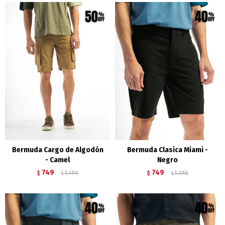
Bermuda Cargo de Algodón
Bermuda Clasica Miami -
- Camel
Negro
749
749
$
1.490
$
1.290
$
$