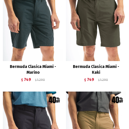
Bermuda Clasica Miami -
Bermuda Clasica Miami -
Marino
Kaki
749
749
$
1.290
$
1.290
$
$