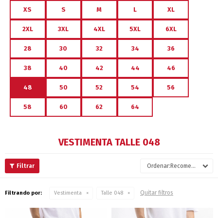
XS
S
M
L
XL
2XL
3XL
4XL
5XL
6XL
28
30
32
34
36
38
40
42
44
46
48
50
52
54
56
58
60
62
64
VESTIMENTA TALLE 048
Recomendados
Quitar filtros
Filtrando por:
Vestimenta
Talle 048