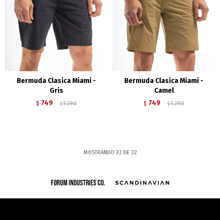
Bermuda Clasica Miami -
Bermuda Clasica Miami -
Gris
Camel
749
749
$
1.290
$
1.290
$
$
MOSTRANDO
32
DE
32