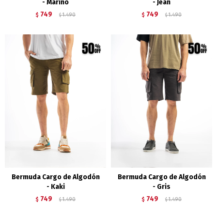
- Marino
- Jean
749
749
$
1.490
$
1.490
$
$
Bermuda Cargo de Algodón
Bermuda Cargo de Algodón
- Kaki
- Gris
749
749
$
1.490
$
1.490
$
$