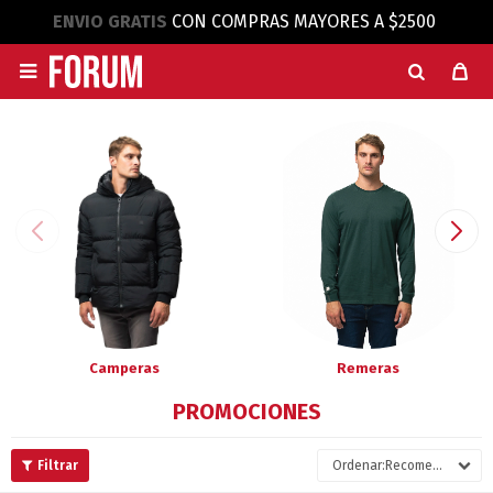
ENVIO GRATIS
CON COMPRAS MAYORES A $2500

Camperas
Remeras
PROMOCIONES
Recomendados