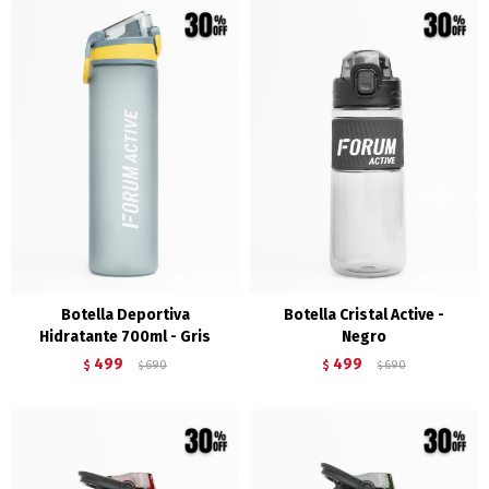
Botella Deportiva
Botella Cristal Active -
Hidratante 700ml - Gris
Negro
499
499
$
690
$
690
$
$