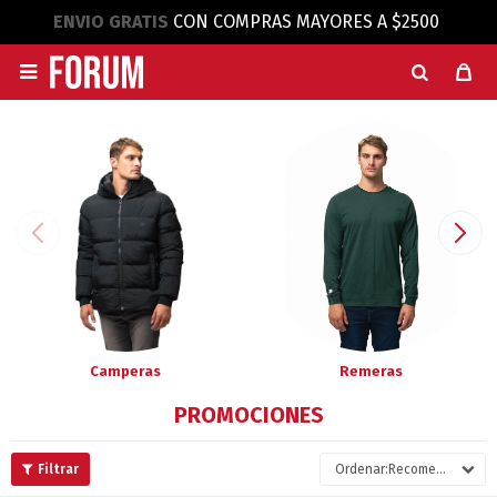
ENVIO GRATIS
CON COMPRAS MAYORES A $2500

Camperas
Remeras
PROMOCIONES
Recomendados