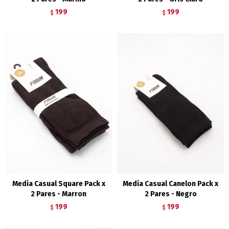
199
199
$
$
Media Casual Square Pack x
Media Casual Canelon Pack x
2 Pares - Marron
2 Pares - Negro
199
199
$
$