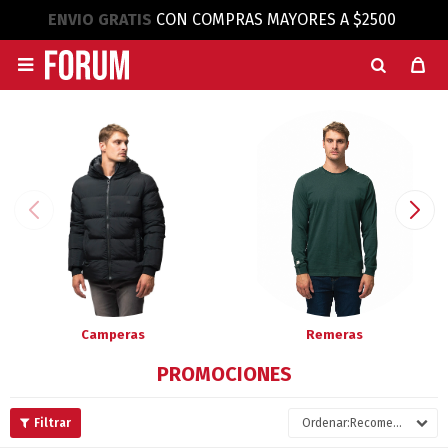
ENVIO GRATIS
CON COMPRAS MAYORES A $2500

Camperas
Remeras
PROMOCIONES
Recomendados