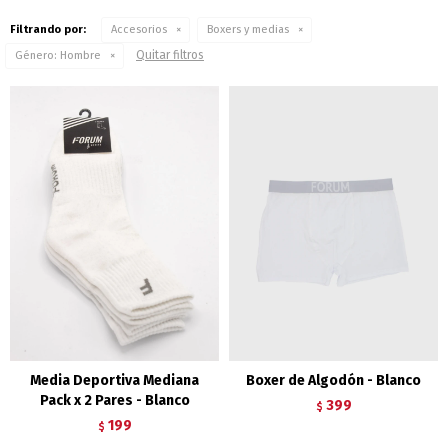
Filtrando por:
Accesorios
Boxers y medias
Quitar filtros
Género:
Hombre
Media Deportiva Mediana
Boxer de Algodón - Blanco
Pack x 2 Pares - Blanco
399
$
199
$