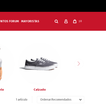
UNTOS FORUM
MAYORISTAS
0
$
olo
Calzado
1 artículo
Recomendados