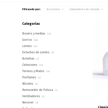
Filtrando por:
Accesorios
Limpiadores de calzado
Categorías
Boxers y medias
(21)
Gorros
(40)
Lentes
(31)
Estuches de Lentes
(3)
Botellas
(7)
Cinturones
(12)
Termos y Mates
(16)
Perfumes
(2)
Alicates
(4)
Removedor de Pelusa
(1)
Ventiladores
(3)
Neceser
(3)
Limpi