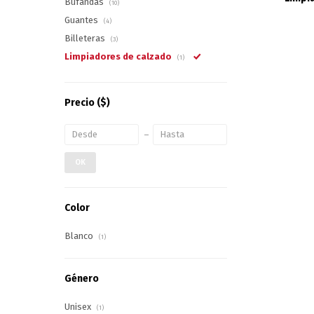
Bufandas
(10)
Guantes
(4)
Billeteras
(3)
Limpiadores de calzado
(1)
Precio
($)
OK
Color
Blanco
(1)
Género
Unisex
(1)