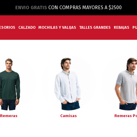
ENVIO GRATIS
CON COMPRAS MAYORES A $2500
ESORIOS
CALZADO
MOCHILAS Y VALIJAS
TALLES GRANDES
REBAJAS
P
Remeras
Camisas
Remeras P