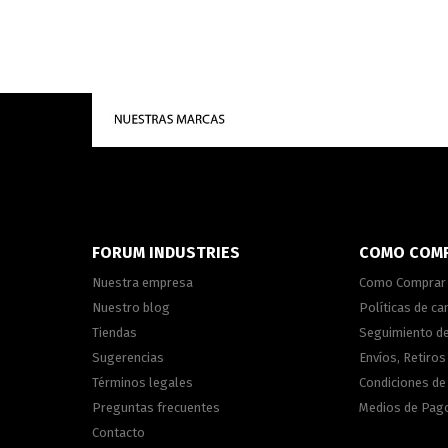
FORUM INDUSTRIES
COMO COM
Nuestra empresa
Como Comprar
Nuestro blog
Políticas de c
Tiendas
Seguimiento d
Sugerencias
Envíos, Retiros
Términos legales
Condiciones d
Preguntas frecuentes
Medios de Pag
Contacto