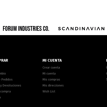
PRAR
MI CUENTA
Crear cuenta
ambio
Mi cuenta
e Pedidos
Mis compras
 y Devoluciones
Mis direcciones
e compra
Wish List
o