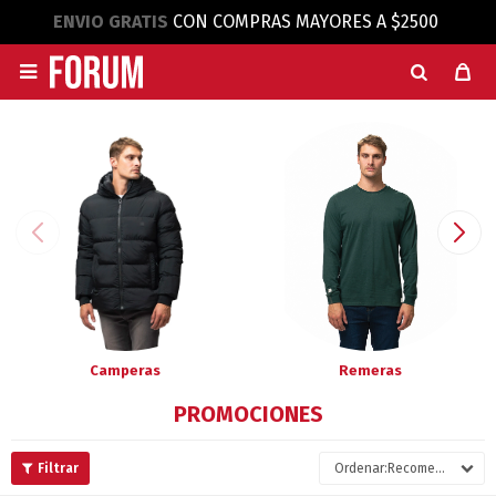
ENVIO GRATIS
CON COMPRAS MAYORES A $2500

Camperas
Remeras
PROMOCIONES
Recomendados