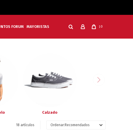
UNTOS FORUM
MAYORISTAS
0
$
olo
Calzado
18 artículos
Recomendados