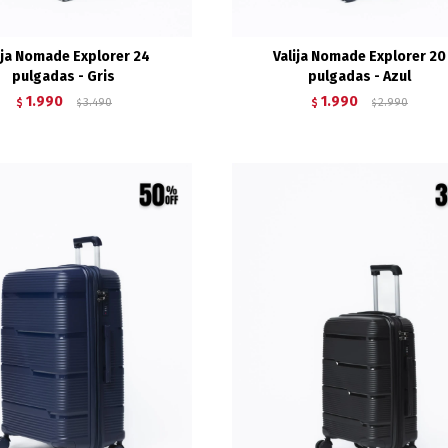
ija Nomade Explorer 24
Valija Nomade Explorer 20
pulgadas - Gris
pulgadas - Azul
1.990
1.990
$
3.490
$
2.990
$
$