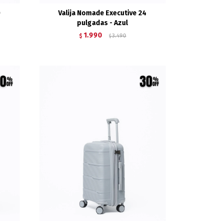
0
Valija Nomade Executive 24
pulgadas - Azul
1.990
$
3.490
$