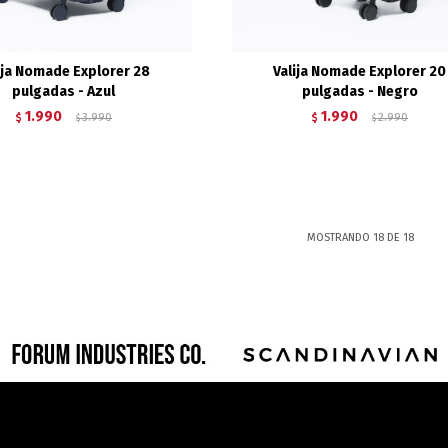
ija Nomade Explorer 28
Valija Nomade Explorer 20
pulgadas - Azul
pulgadas - Negro
1.990
1.990
$
3.990
$
2.990
$
$
MOSTRANDO
18
DE
18