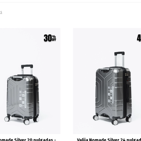
os
Nomade Silver 20 pulgadas -
Valija Nomade Silver 24 pulgad