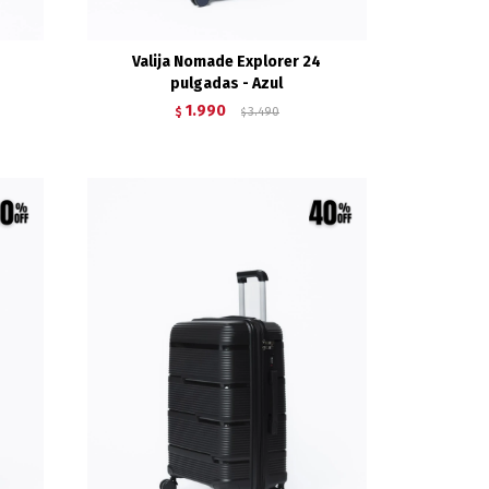
Valija Nomade Explorer 24
pulgadas - Azul
1.990
$
3.490
$