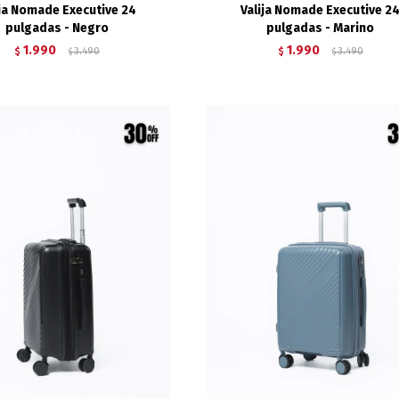
ija Nomade Executive 24
Valija Nomade Executive 2
pulgadas - Negro
pulgadas - Marino
1.990
1.990
$
3.490
$
3.490
$
$