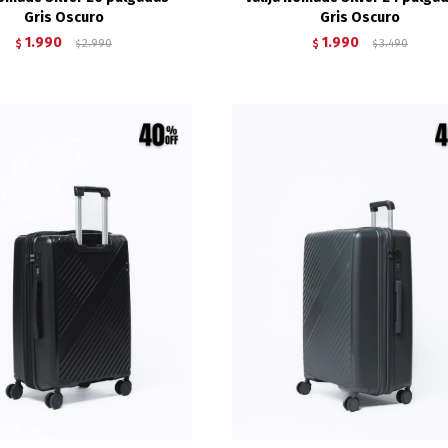
Gris Oscuro
Gris Oscuro
1.990
1.990
$
2.990
$
3.490
$
$