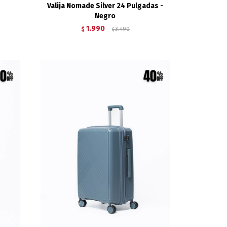
4
Valija Nomade Silver 24 Pulgadas -
Negro
1.990
$
3.490
$