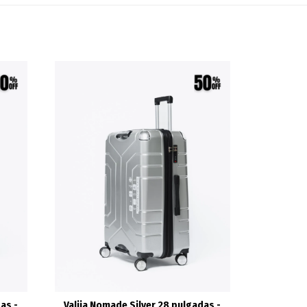
as -
Valija Nomade Silver 28 pulgadas -