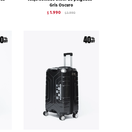
Gris Oscuro
1.990
$
3.990
$