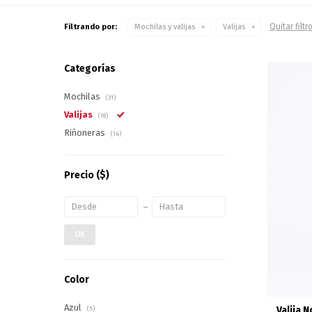
Quitar filtr
Filtrando por:
Mochilas y valijas
Valijas
Categorías
Mochilas
(31)
Valijas
(18)
Riñoneras
(14)
Precio
($)
OK
Color
Azul
Valija 
(5)