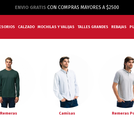
ENVIO GRATIS
CON COMPRAS MAYORES A $2500
ESORIOS
CALZADO
MOCHILAS Y VALIJAS
TALLES GRANDES
REBAJAS
P
Remeras
Camisas
Remeras P