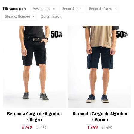
Filtrando por:
Vestimenta
Bermudas
Bermuda Cargo
Quitar filtros
Género:
Hombre
Bermuda Cargo de Algodón
Bermuda Cargo de Algodón
- Negro
- Marino
749
749
$
1.490
$
1.490
$
$