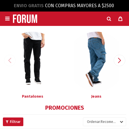
ENVIO GRATIS
CON COMPRAS MAYORES A $2500

Pantalones
Jeans
PROMOCIONES
Recomendados