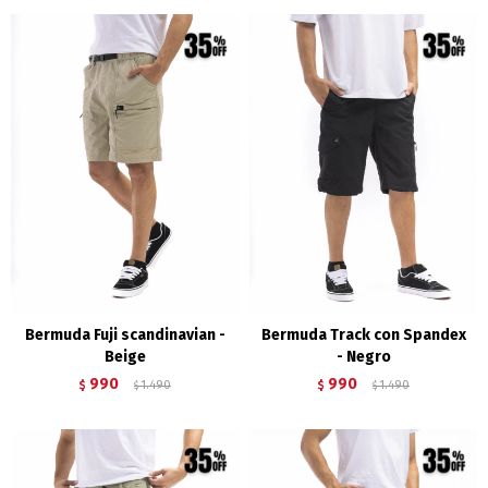
Bermuda Fuji scandinavian -
Bermuda Track con Spandex
Beige
- Negro
990
990
$
1.490
$
1.490
$
$