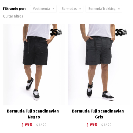
Filtrando por:
Vestimenta
Bermudas
Bermuda Trekking
Quitar filtros
Bermuda Fuji scandinavian -
Bermuda Fuji scandinavian -
Negro
Gris
990
990
$
1.490
$
1.490
$
$