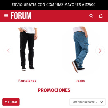
ENVIO GRATIS
CON COMPRAS MAYORES A $2500

Pantalones
Jeans
PROMOCIONES
Recomendados