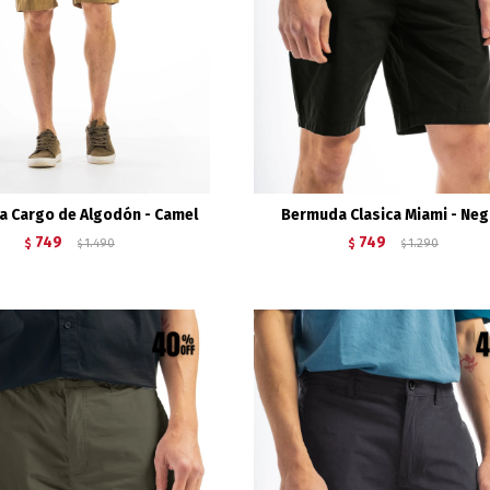
 Cargo de Algodón - Camel
Bermuda Clasica Miami - Ne
749
749
$
1.490
$
1.290
$
$