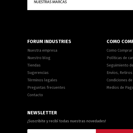
FORUM INDUSTRIES
COMO COM
Nuestra empresa
Como Comprar
Nuestro blog
Políticas de c
Tiendas
Seguimiento d
Sugerencias
Envíos, Retiros
Términos legales
Condiciones d
Preguntas frecuentes
Medios de Pag
Contacto
NEWSLETTER
¡Suscribite y recibí todas nuestras novedades!