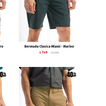
gro
Bermuda Clasica Miami - Marino
749
$
1.290
$