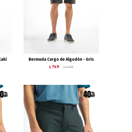
Kaki
Bermuda Cargo de Algodón - Gris
749
$
1.490
$