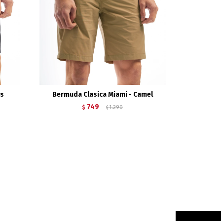
is
Bermuda Clasica Miami - Camel
749
$
1.290
$