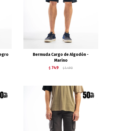
Negro
Bermuda Cargo de Algodón -
Marino
749
$
1.490
$