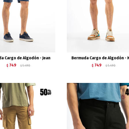
a Cargo de Algodón - Jean
Bermuda Cargo de Algodón - 
749
749
$
1.490
$
1.490
$
$