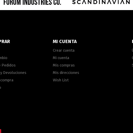
PRAR
MI CUENTA
Crear cuenta
ambio
Mi cuenta
e Pedidos
Mis compras
 y Devoluciones
Mis direcciones
e compra
Wish List
o