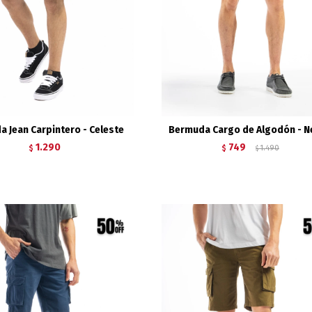
 Jean Carpintero - Celeste
Bermuda Cargo de Algodón - 
1.290
749
$
$
1.490
$