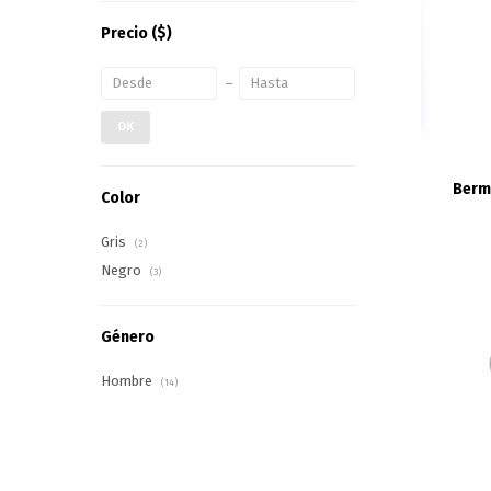
Precio
($)
OK
Berm
Color
Gris
(2)
Negro
(3)
Género
Hombre
(14)