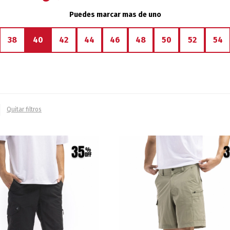
Puedes marcar mas de uno
38
40
42
44
46
48
50
52
54
Quitar filtros