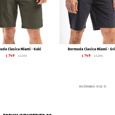
uda Clasica Miami - Kaki
Bermuda Clasica Miami - Gr
749
749
$
1.290
$
1.290
$
$
MOSTRANDO
15
DE
15