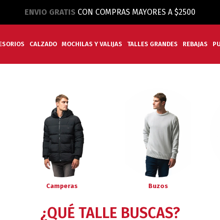
ENVIO GRATIS
CON COMPRAS MAYORES A $2500
ESORIOS
CALZADO
MOCHILAS Y VALIJAS
TALLES GRANDES
REBAJAS
P
Camperas
Buzos
¿QUÉ TALLE BUSCAS?