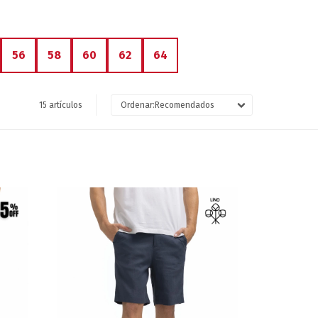
56
58
60
62
64
15 artículos
Recomendados