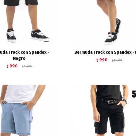
uda Track con Spandex -
Bermuda Track con Spandex - 
Negro
990
$
1.490
$
990
$
1.490
$