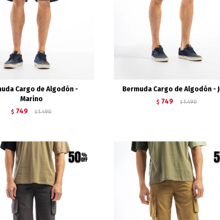
uda Cargo de Algodón -
Bermuda Cargo de Algodón - 
Marino
749
$
1.490
$
749
$
1.490
$