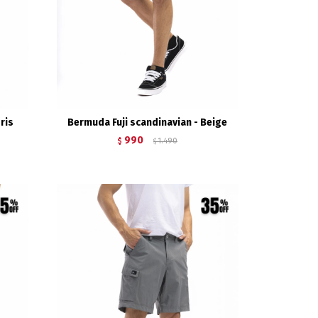
ris
Bermuda Fuji scandinavian - Beige
990
$
1.490
$