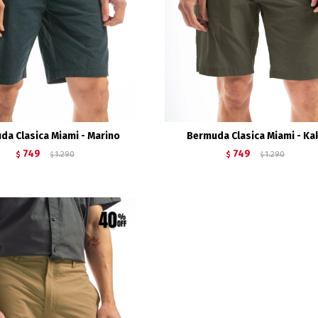
da Clasica Miami - Marino
Bermuda Clasica Miami - Ka
749
749
$
1.290
$
1.290
$
$