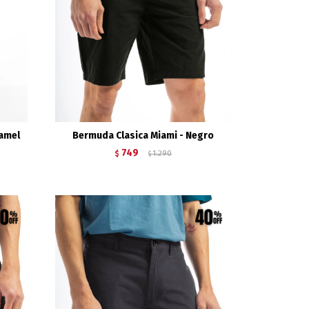
amel
Bermuda Clasica Miami - Negro
749
$
1.290
$