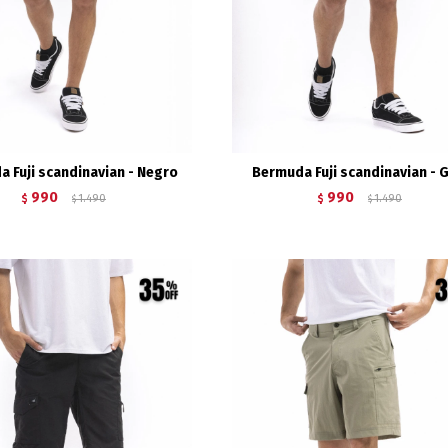
 Fuji scandinavian - Negro
Bermuda Fuji scandinavian - G
990
990
$
1.490
$
1.490
$
$