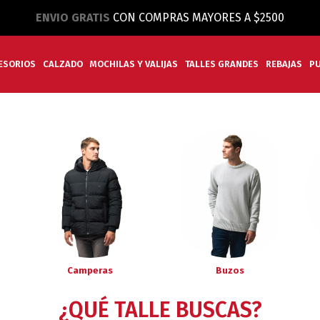
ENVIO GRATIS
CON COMPRAS MAYORES A $2500
ESORIOS
CALZADO
MOCHILAS Y VALIJAS
TALLES GRANDES
REBAJAS
P
Camperas
Buzos
¿QUÉ TALLE BUSCAS?