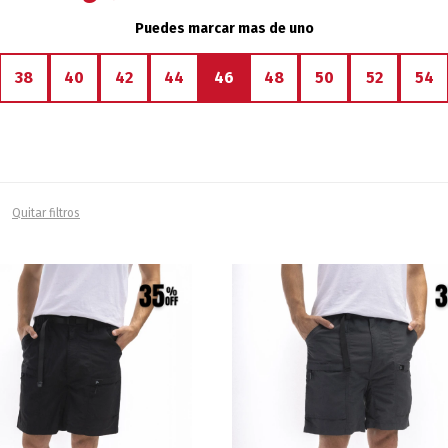
Puedes marcar mas de uno
38
40
42
44
46
48
50
52
54
Quitar filtros