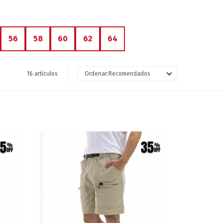
56
58
60
62
64
16 artículos
Recomendados