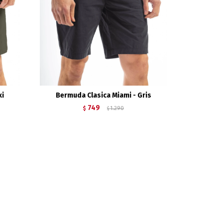
ki
Bermuda Clasica Miami - Gris
749
$
1.290
$