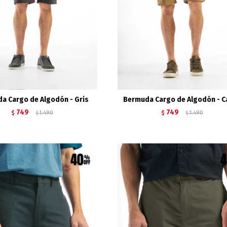
a Cargo de Algodón - Gris
Bermuda Cargo de Algodón - C
749
749
$
1.490
$
1.490
$
$