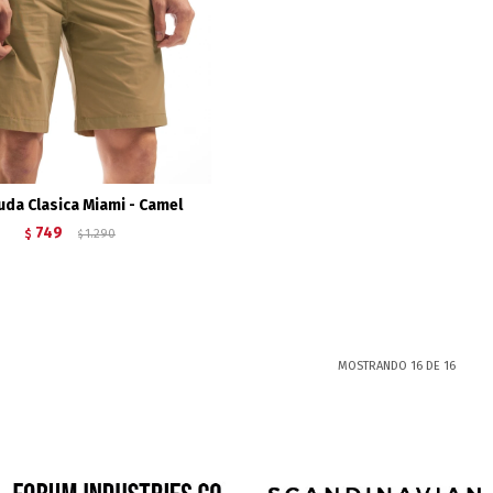
da Clasica Miami - Camel
749
$
1.290
$
MOSTRANDO
16
DE
16