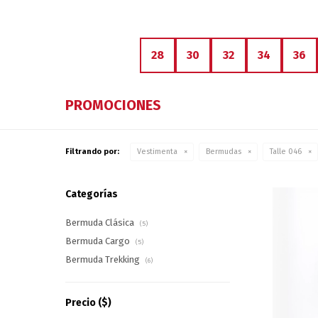
28
30
32
34
36
PROMOCIONES
Filtrando por:
Vestimenta
Bermudas
Talle 046
Categorías
Bermuda Clásica
(5)
Bermuda Cargo
(5)
Bermuda Trekking
(6)
Precio
($)