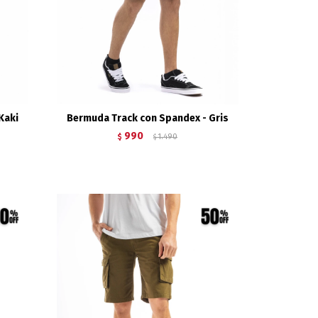
Kaki
Bermuda Track con Spandex - Gris
990
$
1.490
$