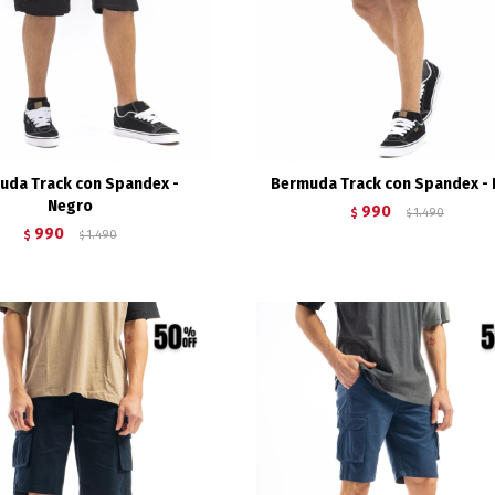
uda Track con Spandex -
Bermuda Track con Spandex - 
Negro
990
$
1.490
$
990
$
1.490
$