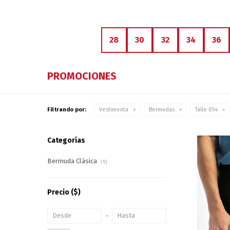
28
30
32
34
36
PROMOCIONES
Filtrando por:
Vestimenta
Bermudas
Talle 054
Categorías
Bermuda Clásica
(5)
Precio
($)