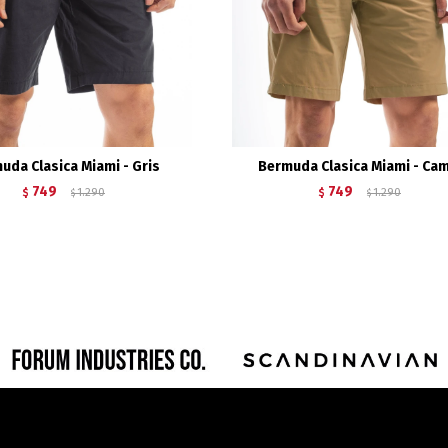
uda Clasica Miami - Gris
Bermuda Clasica Miami - Cam
749
749
$
1.290
$
1.290
$
$