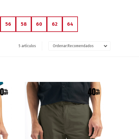
56
58
60
62
64
5 artículos
Recomendados