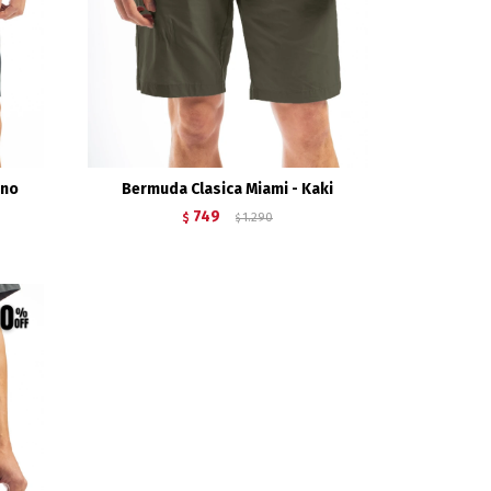
ino
Bermuda Clasica Miami - Kaki
749
$
1.290
$