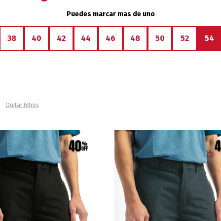
Puedes marcar mas de uno
38
40
42
44
46
48
50
52
54
Quitar filtros