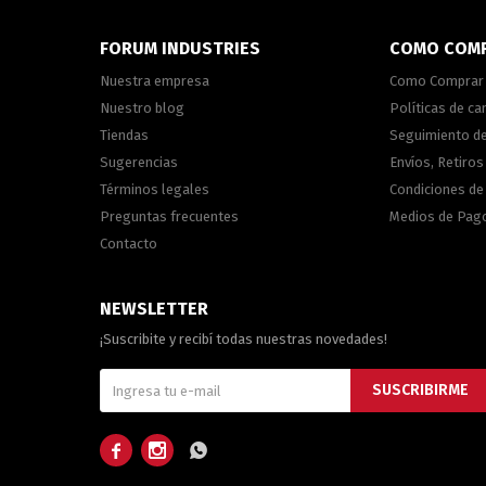
FORUM INDUSTRIES
COMO COM
Nuestra empresa
Como Comprar
Nuestro blog
Políticas de c
Tiendas
Seguimiento d
Sugerencias
Envíos, Retiros
Términos legales
Condiciones d
Preguntas frecuentes
Medios de Pag
Contacto
NEWSLETTER
¡Suscribite y recibí todas nuestras novedades!
SUSCRIBIRME


