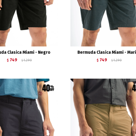
da Clasica Miami - Negro
Bermuda Clasica Miami - Mar
749
749
$
1.290
$
1.290
$
$