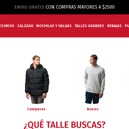
ENVIO GRATIS
CON COMPRAS MAYORES A $2500
ESORIOS
CALZADO
MOCHILAS Y VALIJAS
TALLES GRANDES
REBAJAS
P
Camperas
Buzos
¿QUÉ TALLE BUSCAS?