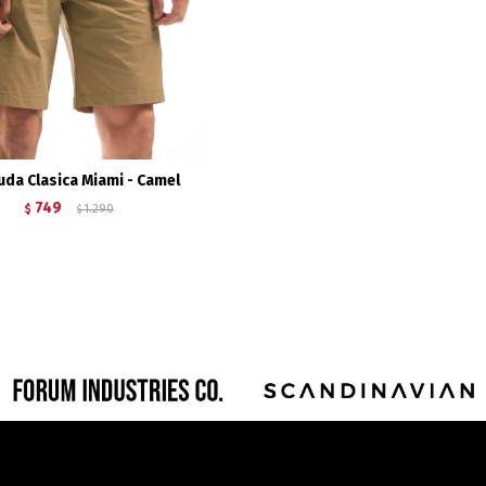
da Clasica Miami - Camel
749
$
1.290
$