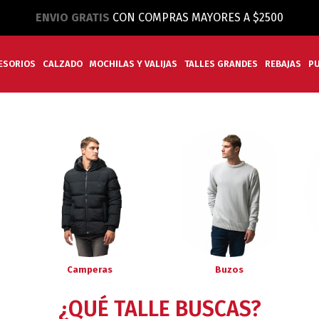
ENVIO GRATIS
CON COMPRAS MAYORES A $2500
ESORIOS
CALZADO
MOCHILAS Y VALIJAS
TALLES GRANDES
REBAJAS
P
Camperas
Buzos
¿QUÉ TALLE BUSCAS?