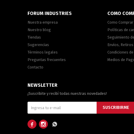
FORUM INDUSTRIES
COMO COM
Nuestra empresa
Como Comprar
Nuestro blog
Políticas de c
Tiendas
Seguimiento d
Sugerencias
Envíos, Retiros
Términos legales
Condiciones d
Preguntas frecuentes
Medios de Pag
Contacto
NEWSLETTER
¡Suscribite y recibí todas nuestras novedades!
SUSCRIBIRME


