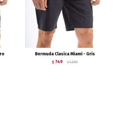
gro
Bermuda Clasica Miami - Gris
749
$
1.290
$