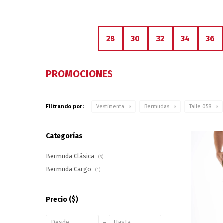
28
30
32
34
36
PROMOCIONES
Filtrando por:
Vestimenta
Bermudas
Talle 058
Categorías
Bermuda Clásica
(3)
Bermuda Cargo
(1)
Precio
($)