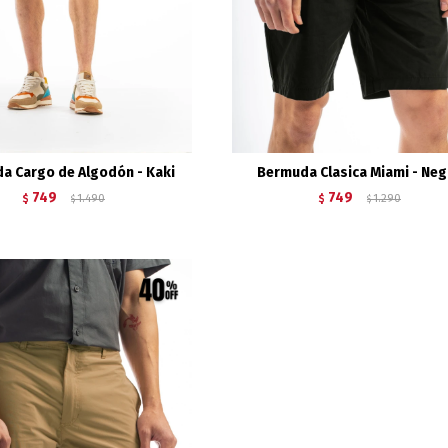
a Cargo de Algodón - Kaki
Bermuda Clasica Miami - Ne
749
749
$
1.490
$
1.290
$
$