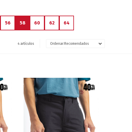
56
58
60
62
64
4 artículos
Recomendados