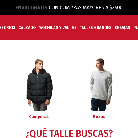
ENVIO GRATIS
CON COMPRAS MAYORES A $2500
ESORIOS
CALZADO
MOCHILAS Y VALIJAS
TALLES GRANDES
REBAJAS
P
Camperas
Buzos
¿QUÉ TALLE BUSCAS?