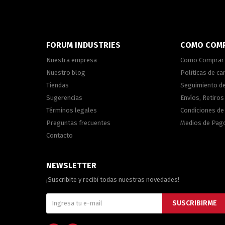
FORUM INDUSTRIES
COMO COM
Nuestra empresa
Como Comprar
Nuestro blog
Políticas de c
Tiendas
Seguimiento d
Sugerencias
Envíos, Retiros
Términos legales
Condiciones d
Preguntas frecuentes
Medios de Pag
Contacto
NEWSLETTER
¡Suscribite y recibí todas nuestras novedades!
SUSCRIBIRME