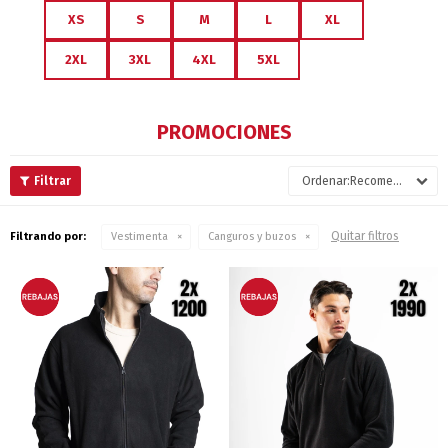
XS
S
M
L
XL
2XL
3XL
4XL
5XL
PROMOCIONES
Recomendados
Quitar filtros
Filtrando por:
Vestimenta
Canguros y buzos