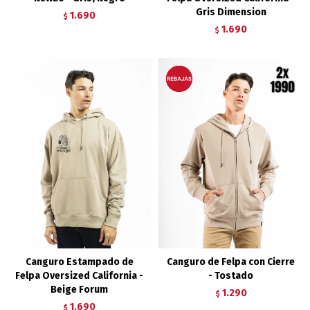
Gris Dimension
1.690
$
1.690
$
Canguro Estampado de
Canguro de Felpa con Cierre
Felpa Oversized California -
- Tostado
Beige Forum
1.290
$
1.690
$