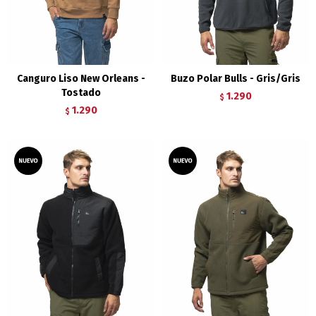
Canguro Liso New Orleans -
Buzo Polar Bulls - Gris/Gris
Tostado
1.290
$
1.290
$