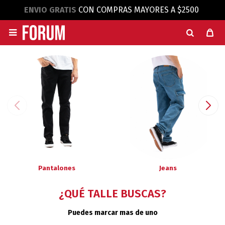
ENVIO GRATIS
CON COMPRAS MAYORES A $2500

Pantalones
Jeans
¿QUÉ TALLE BUSCAS?
Puedes marcar mas de uno