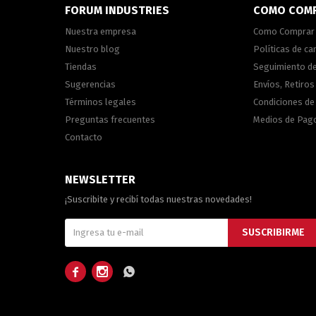
FORUM INDUSTRIES
COMO COM
Nuestra empresa
Como Comprar
Nuestro blog
Políticas de c
Tiendas
Seguimiento d
Sugerencias
Envíos, Retiros
Términos legales
Condiciones d
Preguntas frecuentes
Medios de Pag
Contacto
NEWSLETTER
¡Suscribite y recibí todas nuestras novedades!
SUSCRIBIRME


