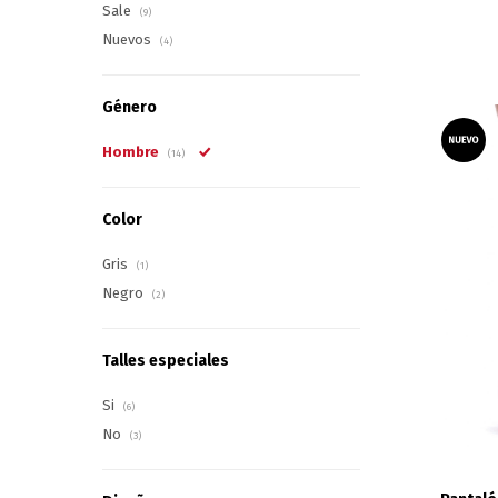
Sale
(9)
Nuevos
(4)
Género
Hombre
(14)
Color
Gris
(1)
Negro
(2)
Talles especiales
Si
(6)
No
(3)