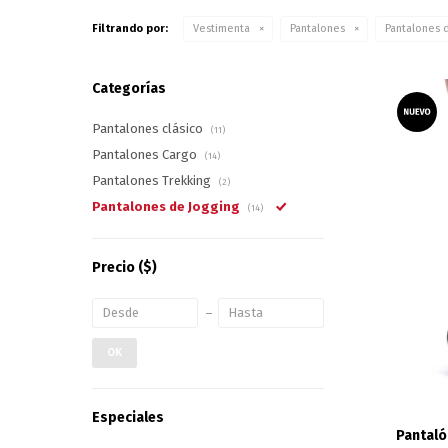
Filtrando por:
Vestimenta
Pantalones
Pantalones 
Categorías
Pantalones clásico
(11)
Pantalones Cargo
(14)
Pantalones Trekking
(2)
Pantalones de Jogging
(14)
Precio
($)
OK
Especiales
Pantaló