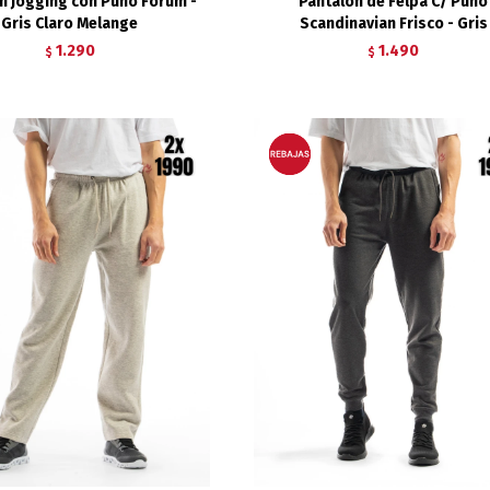
n Jogging con Puño Forum -
Pantalon de Felpa C/ Puño
Gris Claro Melange
Scandinavian Frisco - Gris
1.290
1.490
$
$