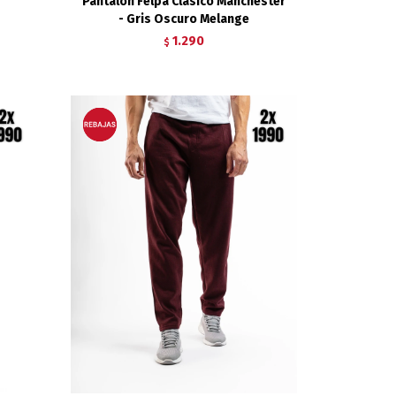
Pantalón Felpa Clásico Manchester
- Gris Oscuro Melange
1.290
$