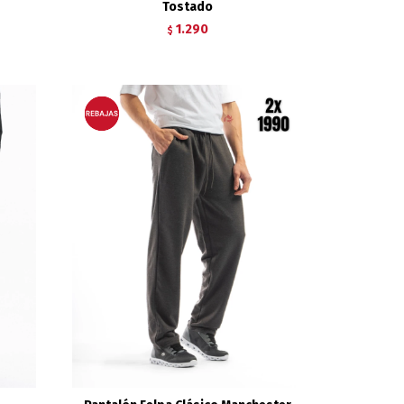
Tostado
1.290
$