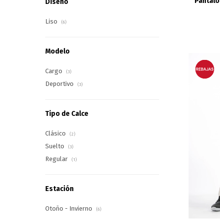
Pantaló
Diseño
Liso
(6)
Modelo
Cargo
(3)
Deportivo
(3)
Tipo de Calce
Clásico
(2)
Suelto
(3)
Regular
(1)
Estación
Otoño - Invierno
(6)