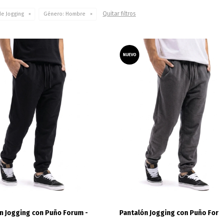
Quitar filtros
de Jogging
Género:
Hombre
n Jogging con Puño Forum -
Pantalón Jogging con Puño For